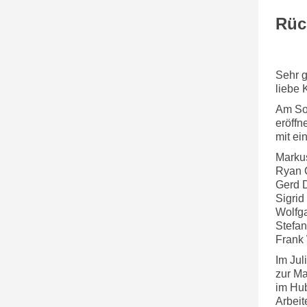
Rüc
Sehr 
liebe 
Am Son
eröffn
mit ei
Markus
Ryan C
Gerd 
Sigri
Wolfg
Stefan
Frank 
Im Jul
zur Ma
im Hub
Arbeit