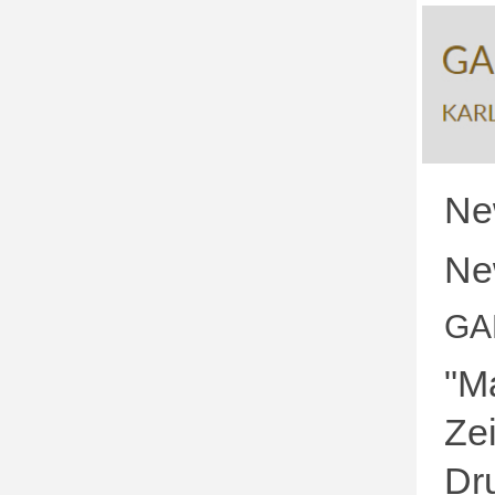
Ne
Ne
GA
"M
Ze
Dru