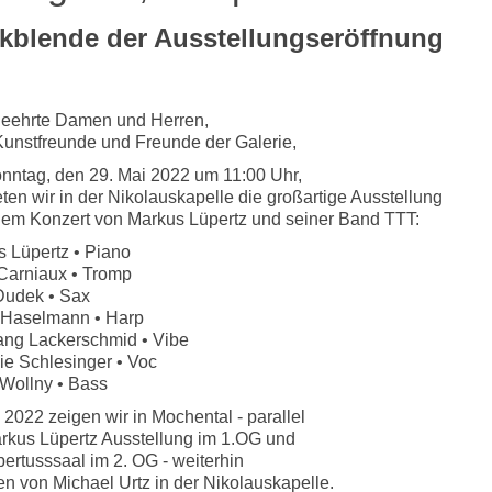
kblende der Ausstellungseröffnung
geehrte Damen und Herren,
Kunstfreunde und Freunde der Galerie,
ntag, den 29. Mai 2022 um 11:00 Uhr,
eten wir in der Nikolauskapelle die großartige Ausstellung
nem Konzert von Markus Lüpertz und seiner Band TTT:
 Lüpertz • Piano
arniaux ­• Tromp
Dudek • Sax
d Haselmann • Harp
ang Lackerschmid • Vibe
ie Schlesinger • Voc
Wollny • Bass
i 2022 zeigen wir in Mochental - parallel
rkus Lüpertz Ausstellung im 1.OG und
ertusssaal im 2. OG - weiterhin
en von Michael Urtz in der Nikolauskapelle.