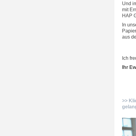
Und im
mit Er
HAP Gr
In uns
Papier
aus de
Ich fr
Ihr E
>> Kl
gelan