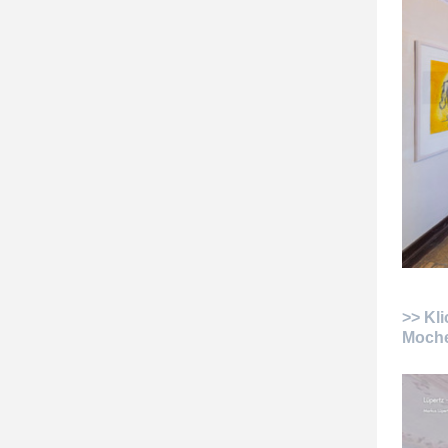
>> Kl
Moche