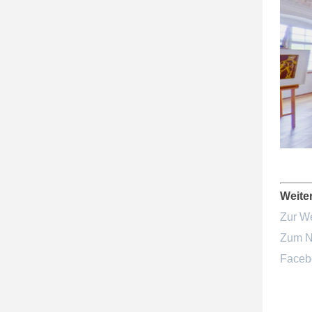
Weite
Zur We
Zum N
Faceb