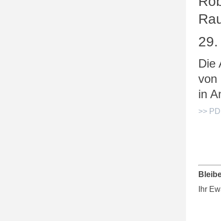
Rob
Rau
29.
Die 
von 
in A
>> PD
Bleib
Ihr E