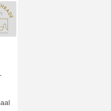
L
aal