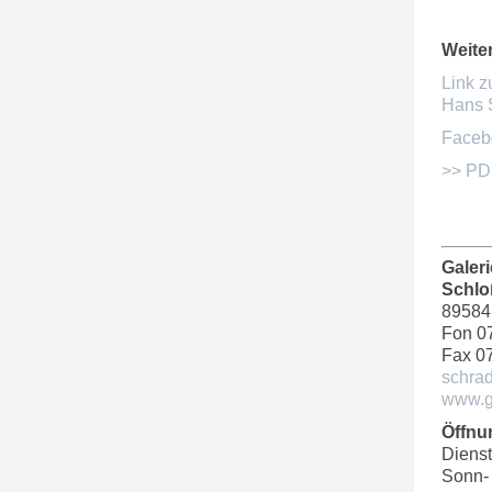
Weite
Link z
Hans 
Faceb
>> PD
Galer
Schlo
89584
Fon 0
Fax 0
schra
www.g
Öffnu
Diens
Sonn-