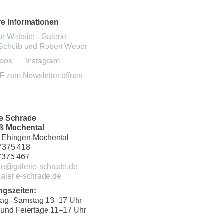
re Informationen
ur Website - Galerie
Scheib und Robert Weber
ook
Instagram
F zum Newsletter öffnen
ie Schrade
ß Mochental
 Ehingen-Mochental
7375 418
7375 467
de@galerie-schrade.de
alerie-schrade.de
ngszeiten:
tag–Samstag 13–17 Uhr
 und Feiertage 11–17 Uhr