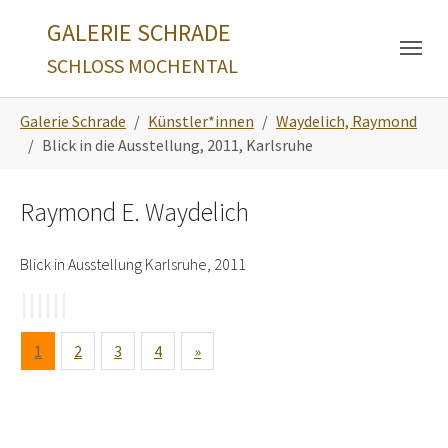
Skip to main navigation
Zum Hauptinhalt springen
Skip to page footer
GALERIE SCHRADE
SCHLOSS MOCHENTAL
Sie sind hier:
Galerie Schrade
Künstler*innen
Waydelich, Raymond
Blick in die Ausstellung, 2011, Karlsruhe
Raymond E. Waydelich
Blick in Ausstellung Karlsruhe, 2011
1
2
3
4
»