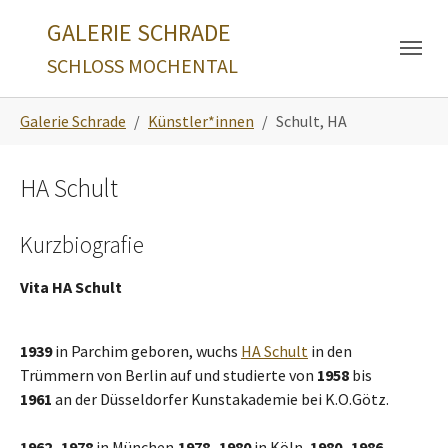
Skip to main navigation
Zum Hauptinhalt springen
Skip to page footer
GALERIE SCHRADE
SCHLOSS MOCHENTAL
Sie sind hier:
Galerie Schrade
Künstler*innen
Schult, HA
HA Schult
Kurzbiografie
Vita HA Schult
1939
in Parchim geboren, wuchs
HA Schult
in den
Trümmern von Berlin auf und studierte von
1958
bis
1961
an der Düsseldorfer Kunstakademie bei K.O.Götz.
1962 -1978
in München,
1978 -1980
in Köln,
1980 -1986