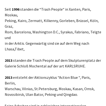
Seit
1996
standen die “Trash People“ in Xanten, Paris,
Moskau,
Peking, Kairo, Zermatt, Kilkenny, Gorleben, Brüssel, Köln,
Graz,
Rom, Barcelona, Washington D.C., Syrakus, Fabriano, Telgte
und
in der Arktis. Gegenwärtig sind sie auf dem Weg nach
Lhasa,Tibet,
2013
standen die Trash People auf dem Skulpturenplatz der
Galerie Schloß Mochental auf der art KARLSRUHE.
2013
entsteht der Aktionszyklus “Action Blue “, Paris,
Berlin,
Warschau, Vilnius, St.Petersburg, Moskau, Kasan, Omsk,
Novosibirsk, Ulan Bator, Peking und Qingdao.
Seine Arbeiten sind in zahlreichen internationalen