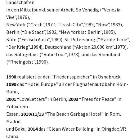
Landschaften
in den Mittelpunkt seiner Arbeit. So Venedig (“Venezia
Vive”,1976),
New York (“Crash”,1977, “Trash City”,1983, “Now”,1983),
Berlin (“Die Stadt”,1982, “New York ist Berlin”,1985),
Köln (“Fetisch Auto”,1989), St. Petersburg (“Marble Time”,
“Der Krieg”,1994), Deutschland (“Aktion 20.000 km”,1970),
das Ruhrgebiet (“Ruhr-Tour”,1978), und das Rheinland
(“Rheingeist”,1996).
1998
realisiert er den “Friedensspeicher” in Osnabrück,
1999
das “Hotel Europe” an der Flughafenautobahn Köln-
Bonn,
2001
“LoveLetters” in Berlin,
2003
“Trees for Peace” in
Zollverein
Essen,
2010/11/13
“The Beach Garbage Hotel” in Rom,
Madrid
und Baku,
2014
das “Clean Water Building“ in Qingdao,VR
China.