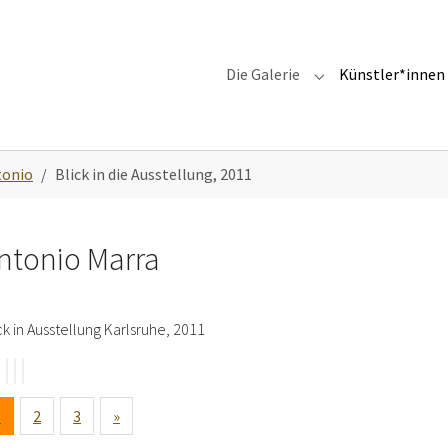
Die Galerie
Künstler*innen
Submenu for "Die G
tonio
Blick in die Ausstellung, 2011
ntonio Marra
ck in Ausstellung Karlsruhe, 2011
1
2
3
»