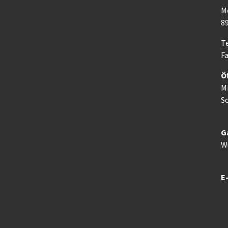
M
8
Te
Fa
Ö
M
So
G
W
E-