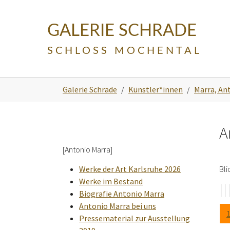
Skip to main navigation
Zum Hauptinhalt springen
Skip to page footer
GALERIE SCHRADE
SCHLOSS MOCHENTAL
Sie sind hier:
Galerie Schrade
Künstler*innen
Marra, An
A
[Antonio Marra]
Werke der Art Karlsruhe 2026
Bli
Werke im Bestand
Biografie Antonio Marra
Antonio Marra bei uns
Pressematerial zur Ausstellung