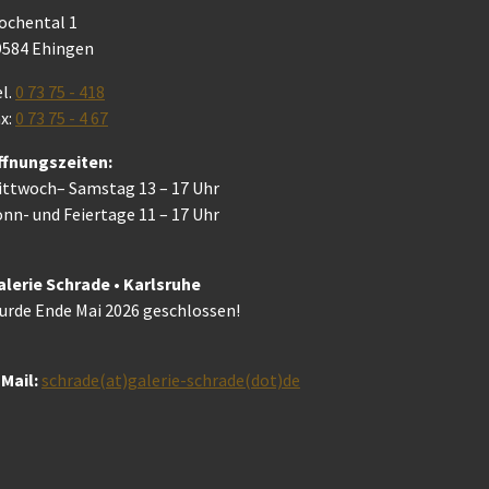
ochental 1
9584 Ehingen
l.
0 73 75 - 418
x:
0 73 75 - 4 67
ffnungszeiten:
ittwoch– Samstag 13 – 17 Uhr
nn- und Feiertage 11 – 17 Uhr
alerie Schrade • Karlsruhe
urde Ende Mai 2026 geschlossen!
Mail:
schrade(at)galerie-schrade(dot)de