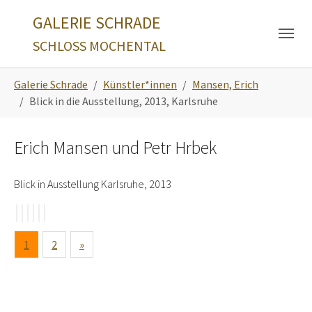
Skip to main navigation
Zum Hauptinhalt springen
Skip to page footer
GALERIE SCHRADE
SCHLOSS MOCHENTAL
Sie sind hier:
Galerie Schrade
Künstler*innen
Mansen, Erich
Blick in die Ausstellung, 2013, Karlsruhe
Erich Mansen und Petr Hrbek
Blick in Ausstellung Karlsruhe, 2013
1
2
»