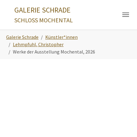
Skip to main navigation
Zum Hauptinhalt springen
Skip to page footer
GALERIE SCHRADE
SCHLOSS MOCHENTAL
Sie sind hier:
Galerie Schrade
Künstler*innen
Lehmpfuhl, Christopher
Werke der Ausstellung Mochental, 2026