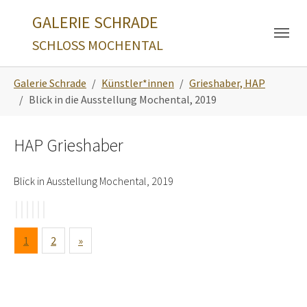
Skip to main navigation
Zum Hauptinhalt springen
Skip to page footer
GALERIE SCHRADE
SCHLOSS MOCHENTAL
Sie sind hier:
Galerie Schrade
Künstler*innen
Grieshaber, HAP
Blick in die Ausstellung Mochental, 2019
HAP Grieshaber
Blick in Ausstellung Mochental, 2019
1
2
»