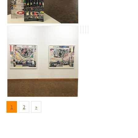
1
2
»