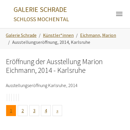
Skip to main navigation
Zum Hauptinhalt springen
Skip to page footer
GALERIE SCHRADE
SCHLOSS MOCHENTAL
Sie sind hier:
Galerie Schrade
Künstler*innen
Eichmann, Marion
Ausstellungseröffnung, 2014, Karlsruhe
Eröffnung der Ausstellung Marion
Eichmann, 2014 - Karlsruhe
Ausstellungseröffnung Karlsruhe, 2014
1
2
3
4
»