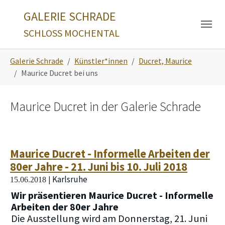
Skip to main navigation
Zum Hauptinhalt springen
Skip to page footer
GALERIE SCHRADE
SCHLOSS MOCHENTAL
Sie sind hier:
Galerie Schrade
Künstler*innen
Ducret, Maurice
Maurice Ducret bei uns
Maurice Ducret in der Galerie Schrade
Maurice Ducret - Informelle Arbeiten der
80er Jahre - 21. Juni bis 10. Juli 2018
Karlsruhe
|
15.06.2018
Wir präsentieren Maurice Ducret - Informelle
Arbeiten der 80er Jahre
Die Ausstellung wird am Donnerstag, 21. Juni