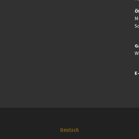
Ö
M
So
G
W
E-
Deutsch