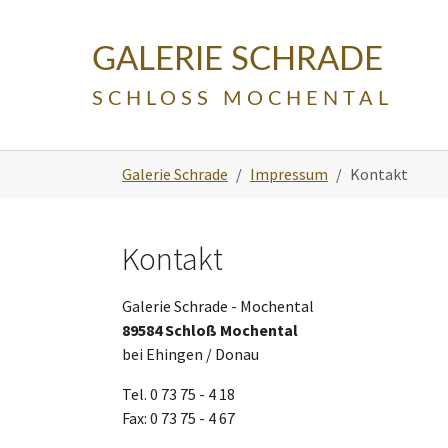
Skip to main navigation
Zum Hauptinhalt springen
Skip to page footer
GALERIE SCHRADE
SCHLOSS MOCHENTAL
Sie sind hier:
Galerie Schrade
Impressum
Kontakt
Kontakt
Galerie Schrade - Mochental
89584 Schloß Mochental
bei Ehingen / Donau
Tel. 0 73 75 - 4 18
Fax: 0 73 75 - 4 67