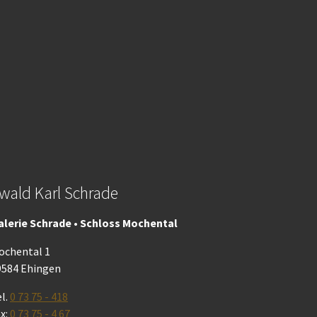
wald Karl Schrade
alerie Schrade • Schloss Mochental
ochental 1
9584 Ehingen
l.
0 73 75 - 418
x:
0 73 75 - 4 67