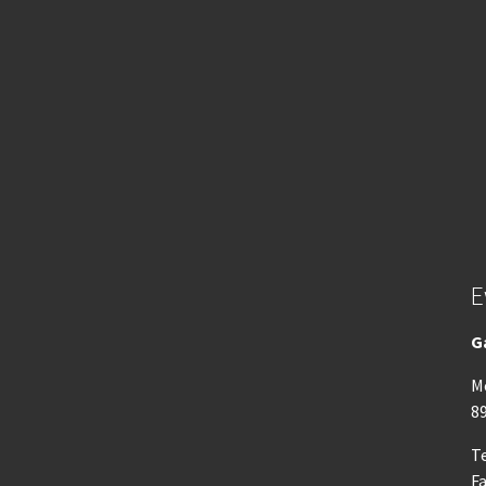
E
G
M
8
Te
Fa